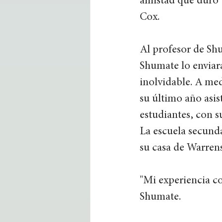
amistad que duró t
Cox. 
Al profesor de Shu
Shumate lo enviara
inolvidable. A med
su último año asis
estudiantes, con 
La escuela secund
su casa de Warrensv
"Mi experiencia c
Shumate. 