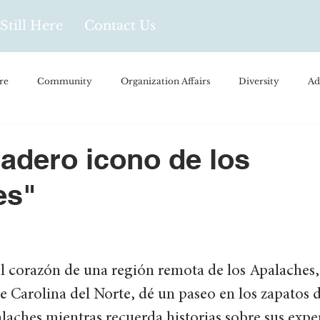
Still Here
Contact Us
re
Community
Organization Affairs
Diversity
Ad
spañol
Videos and Podcasts
Opinion/Profile Pieces
Busi
adero icono de los
es"
/Every Day Life
Local Business
Biology/Medicine/Food
Popular Culture
Hidden Gems
l corazón de una región remota de los Apalaches,
 Carolina del Norte, dé un paseo en los zapatos
alaches mientras recuerda historias sobre sus expe