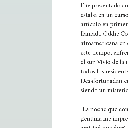
Fue presentado con
estaba en un curso
artículo en prime
llamado Oddie Cox.
afroamericana en 
este tiempo, enfre
el sur. Vivió de l
todos los residen
Desafortunadament
siendo un misterio 
"La noche que con
genuina me impres