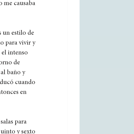
ño me causaba 
 un estilo de 
o para vivir y 
el intenso 
orno de 
al baño y 
 educó cuando 
ntonces en 
 salas para 
uinto y sexto 