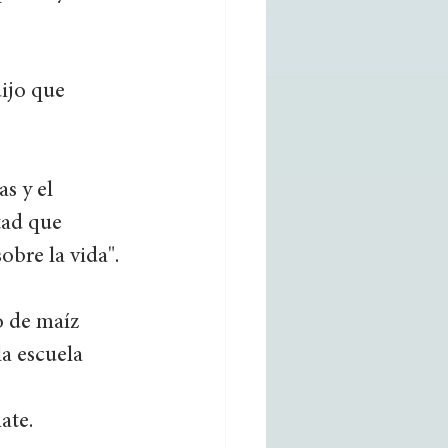
ijo que 
s y el 
tad que 
bre la vida". 
o de maíz 
a escuela 
 
ate. 