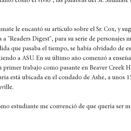
anto como él vivió", las palabras del Sr. Shumate s
mate le encantó su artículo sobre el Sr. Cox, y sug
 a "Readers Digest", para su serie de personajes m
ida que pasaba el tiempo, se había olvidado de es
tiendo a ASU. En su último año comenzó a enseñar
su primer trabajo como pasante en Beaver Creek H
aria está ubicada en el condado de Ashe, a unos 1
ille. 
omo estudiante me convenció de que quería ser mae