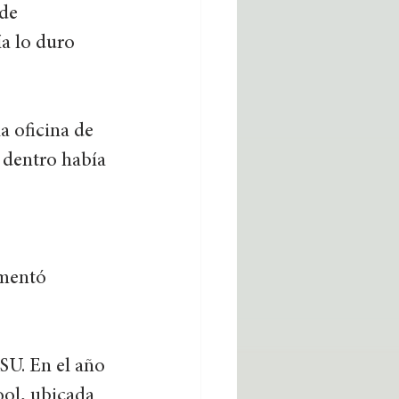
de 
a lo duro 
a oficina de 
 dentro había 
omentó 
SU. En el año 
ol, ubicada 