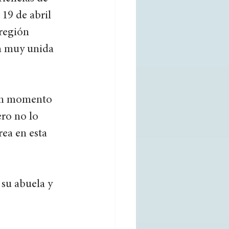
 19 de abril 
región 
a muy unida 
uen momento 
ro no lo 
ea en esta 
 su abuela y 