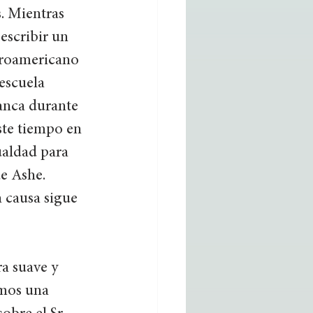
. Mientras 
escribir un 
froamericano 
escuela 
anca durante 
ste tiempo en 
ualdad para 
e Ashe. 
 causa sigue 
a suave y 
mos una 