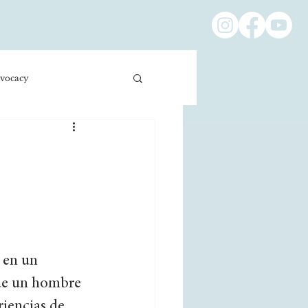
vocacy
ness/Economics
Education/International
 en un 
 de un hombre 
riencias de 