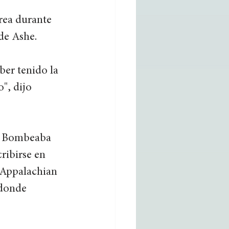
érea durante 
de Ashe. 
ber tenido la 
", dijo 
n. Bombeaba 
ribirse en 
 Appalachian 
 donde 