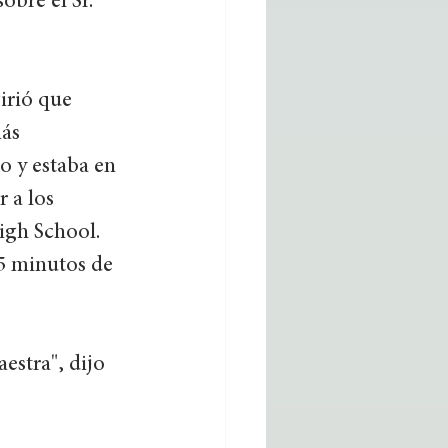
obre el Sr. 
irió que 
ás 
o y estaba en 
 a los 
igh School. 
5 minutos de 
stra", dijo 