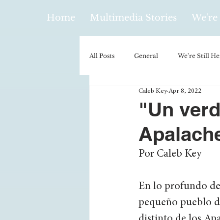
Home
Multimedia Stories
We're 
All Posts
General
We're Still He
Caleb Key
Apr 8, 2022
Policy & Politics
Music
E
"Un verd
Apalach
Climatology/Geology
Hobbies
Por Caleb Key
Religion
Context/Analysis
En lo profundo de
pequeño pueblo de
distinto de los Ap